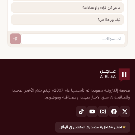
ما هي أبرز الأرقام والإحصاءات؟
كيف يؤثر هذا علي؟
صحيفة إلكترونية سعودية تم تأسيسها عام 2007م تهتم بنشر الأخبار المحلية
والمنافسة في سبق الأخبار بمهنية ومصداقية وموضوعية
★
اجعل «عاجل» مصدرك المفضل في قوقل