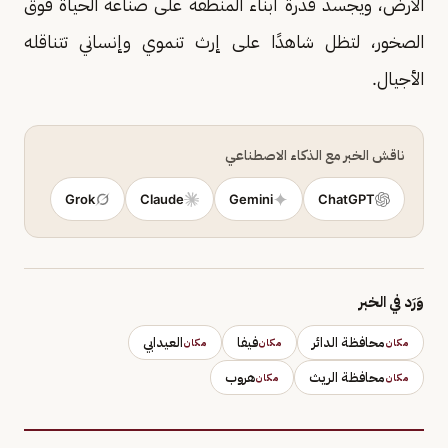
الأرض، ويجسد قدرة أبناء المنطقة على صناعة الحياة فوق
الصخور، لتظل شاهدًا على إرث تنموي وإنساني تتناقله
الأجيال.
ناقش الخبر مع الذكاء الاصطناعي
Grok
Claude
Gemini
ChatGPT
وَرَد في الخبر
محافظة الدائر
فيفا
العيدابي
مكان
مكان
مكان
محافظة الريث
هروب
مكان
مكان