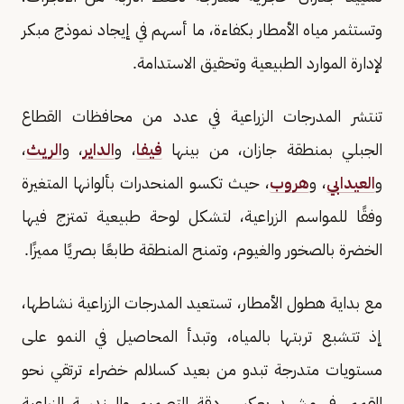
وتستثمر مياه الأمطار بكفاءة، ما أسهم في إيجاد نموذج مبكر
لإدارة الموارد الطبيعية وتحقيق الاستدامة.
تنتشر المدرجات الزراعية في عدد من محافظات القطاع
الجبلي بمنطقة جازان، من بينها
فيفا
، و
الداير
، و
الريث
،
و
العيدابي
، و
هروب
، حيث تكسو المنحدرات بألوانها المتغيرة
وفقًا للمواسم الزراعية، لتشكل لوحة طبيعية تمتزج فيها
الخضرة بالصخور والغيوم، وتمنح المنطقة طابعًا بصريًا مميزًا.
مع بداية هطول الأمطار، تستعيد المدرجات الزراعية نشاطها،
إذ تتشبع تربتها بالمياه، وتبدأ المحاصيل في النمو على
مستويات متدرجة تبدو من بعيد كسلالم خضراء ترتقي نحو
القمم، في مشهد يعكس دقة التصميم والهندسة الزراعية