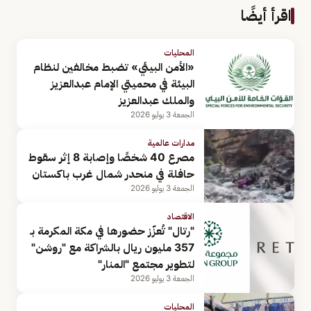
اقرأ أيضًا
المحليات
«الأمن البيئي» تضبط مخالفين لنظام
البيئة في محميتي الإمام عبدالعزيز
والملك عبدالعزيز
الجمعة 3 يوليو 2026
مدارات عالمية
مصرع 40 شخصًا وإصابة 8 إثر سقوط
حافلة في منحدر شمال غرب باكستان
الجمعة 3 يوليو 2026
الاقتصاد
"رتال" تُعزّز حضورها في مكة المكرمة بـ
357 مليون ريال بالشراكة مع "روشن"
لتطوير مجتمع "المنار"
الجمعة 3 يوليو 2026
المحليات