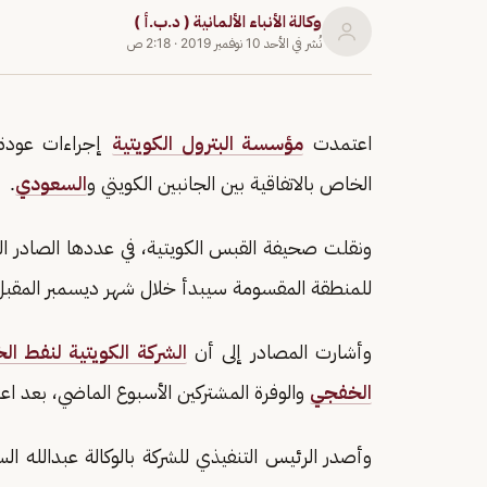
وكالة الأنباء الألمانية ( د.ب.أ )
نُشر في
الأحد 10 نوفمبر 2019
·
2:18 ص
اعتمدت
مؤسسة البترول الكويتية
إجراءات عودة إ
الخاص بالاتفاقية بين الجانبين الكويتي و
السعودي
.
ونقلت صحيفة القبس الكويتية، في عددها الصادر الي
للمنطقة المقسومة سيبدأ خلال شهر ديسمبر المقبل
وأشارت المصادر إلى أن
الشركة الكويتية لنفط ال
الخفجي
والوفرة المشتركين الأسبوع الماضي، بعد اعت
وأصدر الرئيس التنفيذي للشركة بالوكالة عبدالله ا