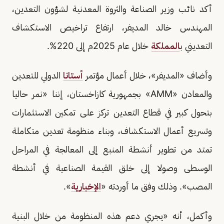
أكد نائب وزير الصناعة والثروة المعدنية لشؤون التعدين،
المهندس خالد المديفر، ارتفاع تراخيص الاستكشاف
التعديني ب
المملكة
خلال عام 2025م إلى 220%.
وأضاف «المديفر»، خلال أعمال مؤتمر
أستانا
الدولي للتعدين
والمعادن «AMM» بجمهورية كازاخستان، إننا «نمر حاليا
بتحول كبير في قطاع التعدين تركز على تمكين الاستثمارات
وتسريع أعمال الاستكشاف، وبناء منظومة تعدين متكاملة
تمتد من تطوير أنشطة المنبع إلى المعالجة في المراحل
الوسطى وصولا إلى خلق القيمة الصناعية في أنشطة
المصب». وذلك وفق ما أوردته «
الإخبارية
».
وأكمل، أنه «يجري دعم هذه المنظومة من خلال البنية