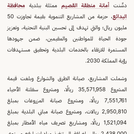
دشّنت
أمانة منطقة القصيم
ممثلة ببلدية
محافظة
البدائع
، حزمة من المشاريع التنموية بقيمة تجاوزت 50
مليون ريال؛ والتي تهدف إلى تحسين البنية التحتية، وتعزيز
جودة الحياة للمواطنين والمقيمين، ضمن جهودها
المستمرة للارتقاء بالخدمات البلدية وتحقيق مستهدفات
رؤية المملكة 2030.
وشملت المشاريع، صيانة الطرق والشوارع وبلغت قيمة
المشروع 35,571,958 ريالًا، ومشروع سفلتة الأحياء
7,551,761 ريالًا، ومشروع صيانة المزروعات بمبلغ
2,950,810 ريالات، ومشروع صيانة مباني البلدية بمبلغ
1,521,094 ريالًا، ومشاريع تصريف مياه الأمطار بمبلغ
2,438,000 ريال، إضافة إلى تنفيذ مبادرات لرفع مستوى