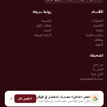
الأقسام
روابط سريعة
المحليات
الرئيسية
الاقتصاد
مقالات الرأي
رياضة
البحث
مدارات عالمية
النشرة البريدية
وظائف
الترفيه
الصحيفة
من نحن
اتصل بنا
أعلن معنا
سياسة الخصوصية
اجعل «عاجل» مصدرك المفضل في قوقل
★
جميع الحقوق محفوظة لـ شركة إيجاز للنشر الإلكتروني المالكة لصحيفة عاجل
تفعيل الآن
لتظهر أخبارنا أولاً ضمن «أهم الأخبار» في نتائج البحث
سياسة الخصوصية
شروط الاستخدام