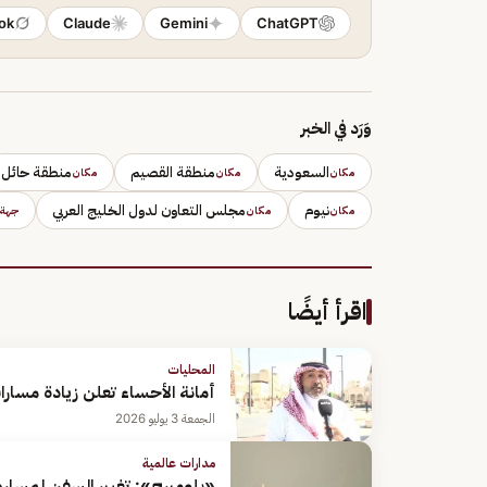
ok
Claude
Gemini
ChatGPT
وَرَد في الخبر
السعودية
منطقة القصيم
منطقة حائل
مكان
مكان
مكان
نيوم
مجلس التعاون لدول الخليج العربي
مكان
مكان
جهة
اقرأ أيضًا
المحليات
أمانة الأحساء تعلن زيادة مسار
الجمعة 3 يوليو 2026
مدارات عالمية
«بلومبرج»: تغيير السفن لمساره