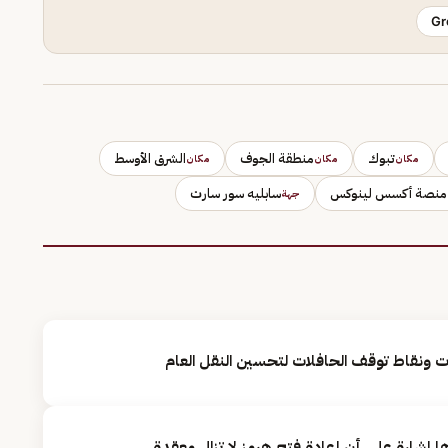
Gr
تبوك
منطقة الجوف
الشرق الأوسط
مكان
مكان
مكان
منصة أكسس لينوكس
سابليه سور سارت
جهة
ات ونقاط توقف الحافلات لتحسين النقل العام
ا إشارة على أن إعادة فتح هرمز لا تزال معقدة