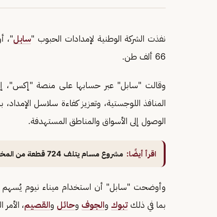
نفذت الشركة الوطنية لإمدادات الحبوب "
سابل
"، أ
66 ألف طن.
وقالت "سابل" عبر حسابها على منصة "إكس"، إن ه
المنافذ اللوجستية، وتعزيز كفاءة سلاسل الإمداد، 
الوصول إلى الأسواق والمناطق المستهدفة.
اقرأ أيضًا:
مشروع مسام يتلف 724 قطعة من المخلفات الحربية في المكلا
وأوضحت "سابل" أن استخدام ميناء نيوم يُسهم في
بما في ذلك
تبوك
و
الجوف
و
حائل
و
القصيم
، الأمر 