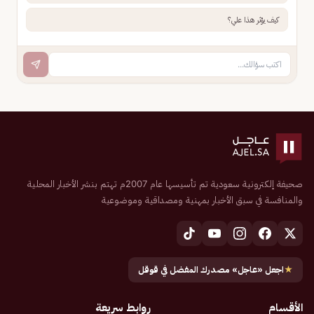
كيف يؤثر هذا علي؟
صحيفة إلكترونية سعودية تم تأسيسها عام 2007م تهتم بنشر الأخبار المحلية
والمنافسة في سبق الأخبار بمهنية ومصداقية وموضوعية
★
اجعل «عاجل» مصدرك المفضل في قوقل
الأقسام
روابط سريعة