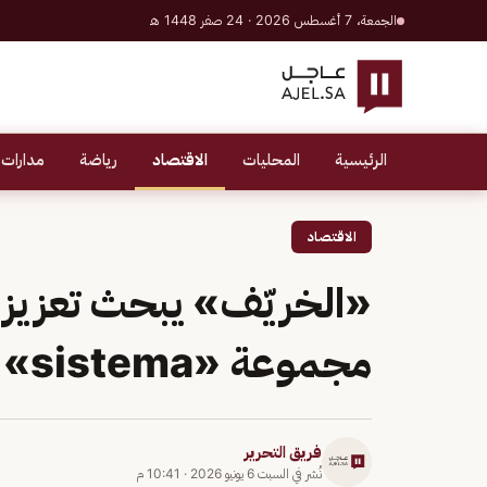
الجمعة، 7 أغسطس 2026 · 24 صفر 1448 هـ
الرئيسية
المحليات
الاقتصاد
رياضة
مدارات 
الاقتصاد
«الخريّف» يبحث تعزيز 
مجموعة «sistema»
فريق التحرير
نُشر في
السبت 6 يونيو 2026
·
10:41 م