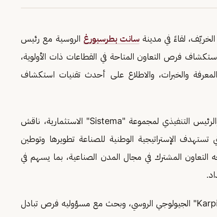
الخريّف، لقاءً في مدينة
سانت بطرسبورغ
الروسية مع رئيس
Siste" الاستثمارية؛ لاستكشاف فرص التعاون المتاحة في القطاعات ذات الأولوية،
لجيولوجي؛ لتبادل المعرفة والخبرات، والاطلاع على أحدث تقنيات استكشاف
وخلال اجتماع الخريّف مع رئيس مجلس الإدارة والرئيس التنفيذي لمجموعة "Sistema" الاستثمارية، ناقش
ي تستهدف الإستراتيجية الوطنية للصناعة تطويرها وتوطين
التعاون المشترك في مجال المدن الصناعية، بما يسهم في
اد.
وعلى صعيد متصل، زار وزير الصناعة معهد "Karpinsky" الجيولوجي الروسي، وبحث مع مسؤوليه فرص تبادل