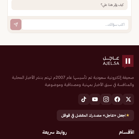
كيف يؤثر هذا علي؟
صحيفة إلكترونية سعودية تم تأسيسها عام 2007م تهتم بنشر الأخبار المحلية
والمنافسة في سبق الأخبار بمهنية ومصداقية وموضوعية
★
اجعل «عاجل» مصدرك المفضل في قوقل
الأقسام
روابط سريعة