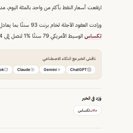
ارتفعت أسعار النفط بأكثر من واحد بالمئة اليوم، م
وزادت العقود الآجلة لخام برنت 93 سنتًا بما يعادل 1.2% لتصل إلى 79.89 دولارًا للبرميل، فيما ارتفع خام غرب
تكساس
الوسيط الأمريكي 79 سنتًا %1 لتصل إلى 76.84 دولارًا للبرميل.
ناقش الخبر مع الذكاء الاصطناعي
ok
Claude
Gemini
ChatGPT
وَرَد في الخبر
تكساس
مكان