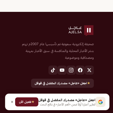
صحيفة إلكترونية سعودية تم تأسيسها عام 2007م تهتم
بنشر الأخبار المحلية والمنافسة في سبق الأخبار بمهنية
ومصداقية وموضوعية
★
اجعل «عاجل» مصدرك المفضل في قوقل
اجعل «عاجل» مصدرك المفضل في قوقل
★
تفعيل الآن
لتظهر أخبارنا أولاً ضمن «أهم الأخبار» في نتائج البحث
جميع الحقوق محفوظة لـ شركة إيجاز للنشر الإلكتروني المالكة لصحيفة عاجل