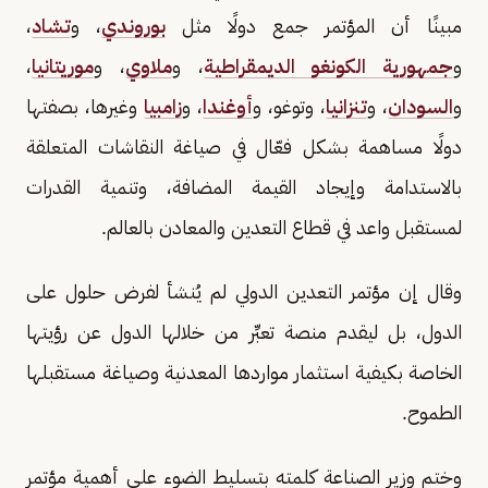
مبينًا أن المؤتمر جمع دولًا مثل
بوروندي
، و
تشاد
،
و
جمهورية الكونغو الديمقراطية
، و
ملاوي
، و
موريتانيا
،
و
السودان
، و
تنزانيا
، وتوغو، و
أوغندا
، و
زامبيا
وغيرها، بصفتها
دولًا مساهمة بشكل فعّال في صياغة النقاشات المتعلقة
بالاستدامة وإيجاد القيمة المضافة، وتنمية القدرات
لمستقبل واعد في قطاع التعدين والمعادن بالعالم.
وقال إن مؤتمر التعدين الدولي لم يُنشأ لفرض حلول على
الدول، بل ليقدم منصة تعبِّر من خلالها الدول عن رؤيتها
الخاصة بكيفية استثمار مواردها المعدنية وصياغة مستقبلها
الطموح.
وختم وزير الصناعة كلمته بتسليط الضوء على أهمية مؤتمر