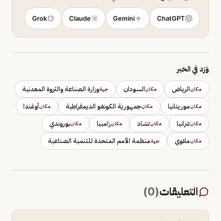
Grok
Claude
Gemini
ChatGPT
وَرَد في الخبر
الرياض
السودان
وزارة الصناعة والثروة المعدنية
مكان
مكان
جهة
موريتانيا
جمهورية الكونغو الديمقراطية
أوغندا
مكان
مكان
مكان
تنزانيا
تشاد
زامبيا
بوروندي
مكان
مكان
مكان
مكان
ملاوي
منظمة الأمم المتحدة للتنمية الصناعية
مكان
جهة
التعليقات
(
0
)