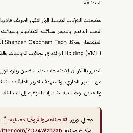
المختلفة.
الصب الدقيق وتطوير سبائك التيتانيوم وسبائك د
Holding (VMH) الرائدة في مجالات البروتينات والذكاء الاصطناعي وتقنية البلوكشين للاستخدامات الصناعية.
من الشهر الجاري، وتستهدف تعزيز العلاقات الثنائ
والتعدين، وجذب الاستثمارات النوعية إلى المملكة.
معالي وزير
#الصناعة_والثروة_المعدنية
، أ. 
شركات صينية.
twitter.com/ZO74Wzp7zb