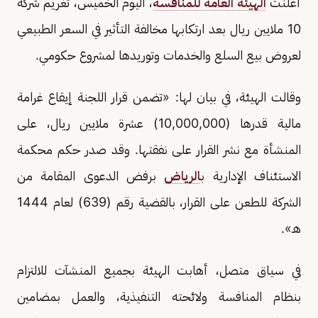
أعلنت
الهيئة العامة للمنافسة
، اليوم الخميس، تغريم شركة
10 ملايين ريال بعد ارتكابها مخالفة التأثير في السعر الطبيعي
لعروض بيع السلع والخدمات وتوريدها لمشروع حكومي.
وقالت الهيئة، في بيان لها: «تضمن قرار اللجنة إيقاع غرامة
مالية قدرها (10,000,000) عشرة ملايين ريال، على
المنشأة مع نشر القرار على نفقتها. وقد صدر حكم محكمة
الاستئناف الإدارية ب
الرياض
برفض الدعوى المقامة من
الشركة للطعن على القرار، بالقضية رقم (639) لعام 1444
هـ».
في سياق متصل، أهابت الهيئة بجميع المنشآت للالتزام
بنظام المنافسة ولائحته التنفيذية، والعمل بمضامين