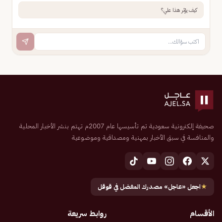
كيف يؤثر هذا علي؟
صحيفة إلكترونية سعودية تم تأسيسها عام 2007م تهتم بنشر الأخبار المحلية
والمنافسة في سبق الأخبار بمهنية ومصداقية وموضوعية
★
اجعل «عاجل» مصدرك المفضل في قوقل
الأقسام
روابط سريعة