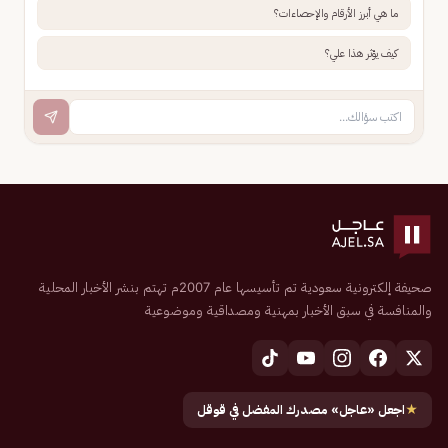
ما هي أبرز الأرقام والإحصاءات؟
كيف يؤثر هذا علي؟
صحيفة إلكترونية سعودية تم تأسيسها عام 2007م تهتم بنشر الأخبار المحلية
والمنافسة في سبق الأخبار بمهنية ومصداقية وموضوعية
★
اجعل «عاجل» مصدرك المفضل في قوقل