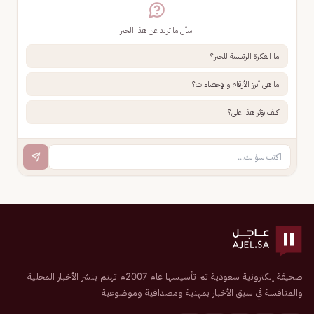
اسأل ما تريد عن هذا الخبر
ما الفكرة الرئيسية للخبر؟
ما هي أبرز الأرقام والإحصاءات؟
كيف يؤثر هذا علي؟
صحيفة إلكترونية سعودية تم تأسيسها عام 2007م تهتم بنشر الأخبار المحلية
والمنافسة في سبق الأخبار بمهنية ومصداقية وموضوعية