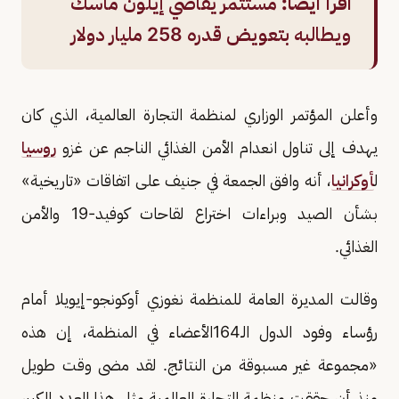
اقرأ أيضًا:
مستثمر يقاضي إيلون ماسك
ويطالبه بتعويض قدره 258 مليار دولار
وأعلن المؤتمر الوزاري لمنظمة التجارة العالمية، الذي كان
يهدف إلى تناول انعدام الأمن الغذائي الناجم عن غزو
روسيا
ل
أوكرانيا
، أنه وافق الجمعة في جنيف على اتفاقات «تاريخية»
بشأن الصيد وبراءات اختراع لقاحات كوفيد-19 والأمن
الغذائي.
وقالت المديرة العامة للمنظمة نغوزي أوكونجو-إيويلا أمام
رؤساء وفود الدول الـ164الأعضاء في المنظمة، إن هذه
«مجموعة غير مسبوقة من النتائج. لقد مضى وقت طويل
منذ أن حققت منظمة التجارة العالمية مثل هذا العدد الكبير