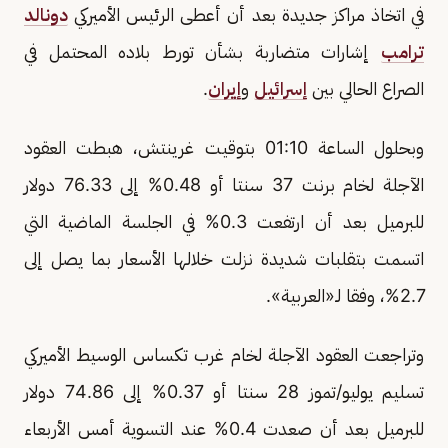
في اتخاذ مراكز جديدة بعد أن أعطى الرئيس الأميركي
دونالد
ترامب
إشارات متضاربة بشأن تورط بلاده المحتمل في
الصراع الحالي بين
إسرائيل
و
إيران
.
وبحلول الساعة 01:10 بتوقيت غرينتش، هبطت العقود
الآجلة لخام برنت 37 سنتا أو 0.48% إلى 76.33 دولار
للبرميل بعد أن ارتفعت 0.3% في الجلسة الماضية التي
اتسمت بتقلبات شديدة نزلت خلالها الأسعار بما يصل إلى
2.7%، وفقا لـ«العربية».
وتراجعت العقود الآجلة لخام غرب تكساس الوسيط الأميركي
تسليم يوليو/تموز 28 سنتا أو 0.37% إلى 74.86 دولار
للبرميل بعد أن صعدت 0.4% عند التسوية أمس الأربعاء