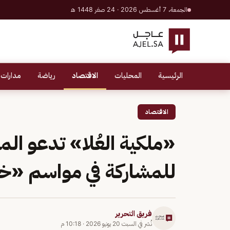
الجمعة، 7 أغسطس 2026 · 24 صفر 1448 هـ
الرئيسية
المحليات
الاقتصاد
رياضة
مدارات 
الاقتصاد
«ملكية العُلا» تدعو المز
للمشاركة في مواسم «خير
فريق التحرير
نُشر في
السبت 20 يونيو 2026
·
10:18 م