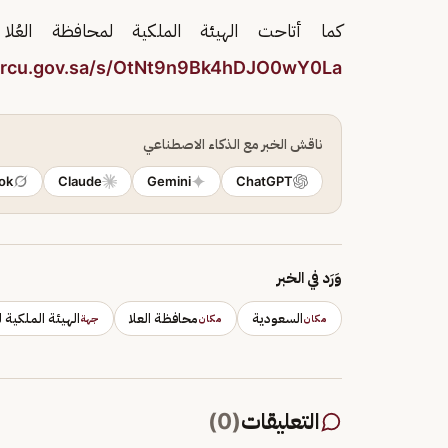
كما أتاحت الهيئة الملكية لمحافظة العُلا 
s.rcu.gov.sa/s/OtNt9n9Bk4hDJO0wY0La
ناقش الخبر مع الذكاء الاصطناعي
ok
Claude
Gemini
ChatGPT
وَرَد في الخبر
السعودية
محافظة العلا
الهيئة الملكية 
مكان
مكان
جهة
التعليقات
(
0
)