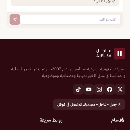
كيف يؤثر هذا علي؟
صحيفة إلكترونية سعودية تم تأسيسها عام 2007م تهتم بنشر الأخبار المحلية
والمنافسة في سبق الأخبار بمهنية ومصداقية وموضوعية
★
اجعل «عاجل» مصدرك المفضل في قوقل
الأقسام
روابط سريعة