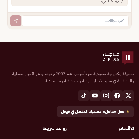
كيف يؤثر هذا علي؟
صحيفة إلكترونية سعودية تم تأسيسها عام 2007م تهتم بنشر الأخبار المحلية
والمنافسة في سبق الأخبار بمهنية ومصداقية وموضوعية
★
اجعل «عاجل» مصدرك المفضل في قوقل
الأقسام
روابط سريعة