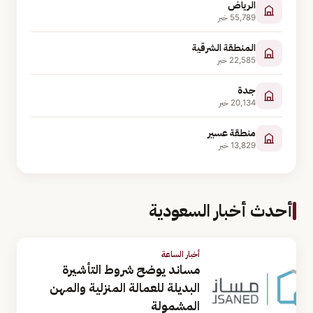
الرياض
55,789
خبر
المنطقة الشرقية
22,585
خبر
جدة
20,134
خبر
منطقة عسير
13,829
خبر
أحدث أخبار السعودية
أخبار الساعة
مساند يوضح شروط التأشيرة
البديلة للعمالة المنزلية والمهن
المشمولة