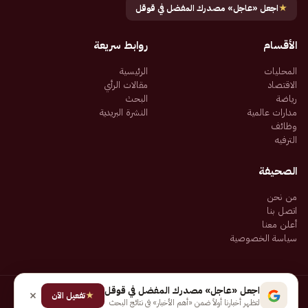
★
اجعل «عاجل» مصدرك المفضل في قوقل
الأقسام
روابط سريعة
المحليات
الرئيسية
الاقتصاد
مقالات الرأي
رياضة
البحث
مدارات عالمية
النشرة البريدية
وظائف
الترفيه
الصحيفة
من نحن
اتصل بنا
أعلن معنا
سياسة الخصوصية
اجعل «عاجل» مصدرك المفضل في قوقل
★
جميع الحقوق محفوظة لـ شركة إيجاز للنشر الإلكتروني المالكة لصحيفة عاجل
تفعيل الآن
لتظهر أخبارنا أولاً ضمن «أهم الأخبار» في نتائج البحث
سياسة الخصوصية
شروط الاستخدام