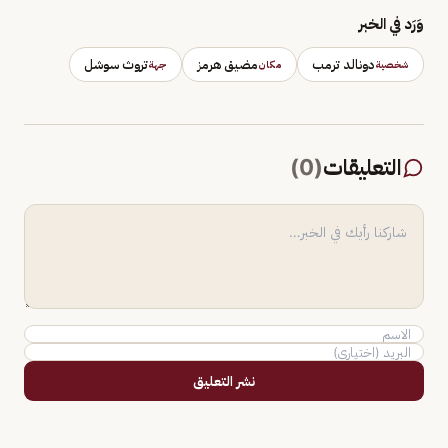
وَرَد في الخبر
دونالد ترمب
مضيق هرمز
تروث سوشل
شخصية
مكان
جهة
التعليقات
(
0
)
نشر التعليق