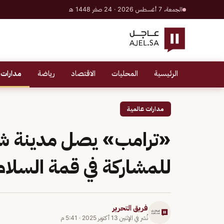
الجمعة، 7 أغسطس 2026 · 24 صفر 1448 هـ
الرئيسية
المحليات
الاقتصاد
رياضة
مدارات 
مدارات عالمية
«ترامب» يصل مدينة شر
للمشاركة في قمة السلام
فريق التحرير
نُشر في
الإثنين 13 أكتوبر 2025
·
5:41 م