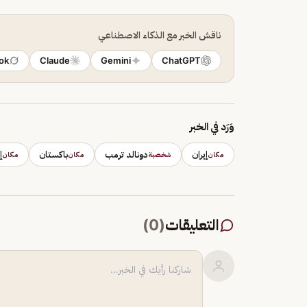
ناقش الخبر مع الذكاء الاصطناعي
ok
Claude
Gemini
ChatGPT
وَرَد في الخبر
إيران
دونالد ترمب
باكستان
إ
مكان
شخصية
مكان
مكان
التعليقات
(
0
)