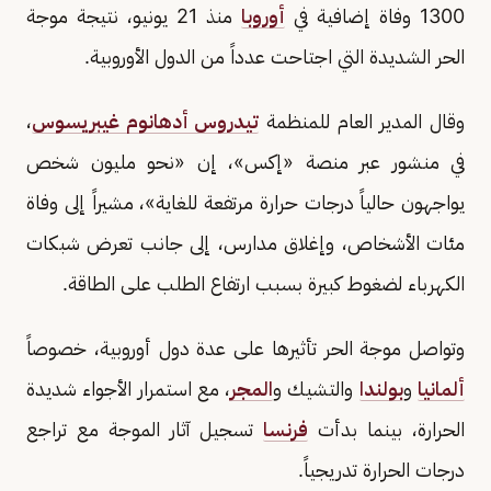
1300 وفاة إضافية في
أوروبا
منذ 21 يونيو، نتيجة موجة
الحر الشديدة التي اجتاحت عدداً من الدول الأوروبية.
وقال المدير العام للمنظمة
تيدروس أدهانوم غيبريسوس
،
في منشور عبر منصة «إكس»، إن «نحو مليون شخص
يواجهون حالياً درجات حرارة مرتفعة للغاية»، مشيراً إلى وفاة
مئات الأشخاص، وإغلاق مدارس، إلى جانب تعرض شبكات
الكهرباء لضغوط كبيرة بسبب ارتفاع الطلب على الطاقة.
وتواصل موجة الحر تأثيرها على عدة دول أوروبية، خصوصاً
ألمانيا
و
بولندا
والتشيك و
المجر
، مع استمرار الأجواء شديدة
الحرارة، بينما بدأت
فرنسا
تسجيل آثار الموجة مع تراجع
درجات الحرارة تدريجياً.