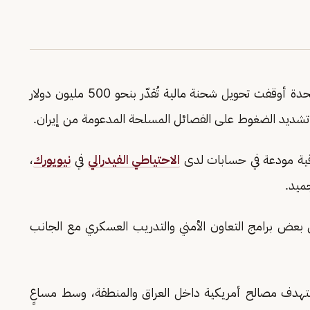
ذكرت صحيفة وول ستريت جورنال أن الولايات المتحدة أوقفت تحويل شحنة مالية تُقدّر بنحو 500 مليون دولار
تشديد الضغوط على الفصائل المسلحة المدعومة من إيران.
اقية مودعة في حسابات لدى
الاحتياطي الفيدرالي
في
نيويورك
،
جميد.
عض برامج التعاون الأمني والتدريب العسكري مع الجانب
تستهدف مصالح أمريكية داخل العراق والمنطقة، وسط مساعٍ