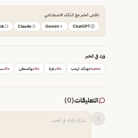
ناقش الخبر مع الذكاء الاصطناعي
ok
Claude
Gemini
ChatGPT
وَرَد في الخبر
دونالد ترمب
غزة
واشنطن
سو
شخصية
مكان
مكان
مكان
التعليقات
(
0
)