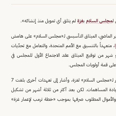
ل
مجلس السلام
ب
غزة
لم يتلق أي تمويل منذ إنشائه».
اير الماضي، الميثاق التأسيسي لـ«مجلس السلام» على هامش
، متعهداً بالتنسيق مع الأمم المتحدة، والتعامل مع تحدّيات
 شهر من توقيع الميثاق عقد الاجتماع الأول للمجلس في
وأعلن «ترامب» أن بلاده ستقدم 10 مليارات دولار لـ«مجلس السلام» لغزة، وأشار إلى تعهدات أخرى بلغت 7
ادة المساهمات. لكن بعد أكثر من ثلاثة أشهر من تشكيل
ة والأموال المطلوب صرفها بموجب «خطة ترمب لإعمار غزة»