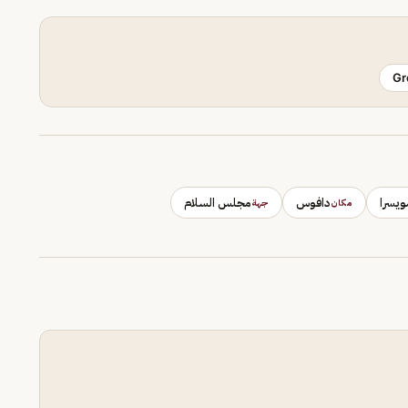
Gr
يسرا
دافوس
مجلس السلام
مكان
جهة