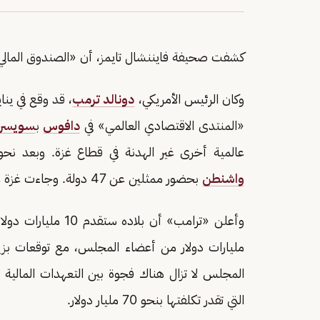
كشفت صحيفة فايننشال تايمز، أن «الصندوق المالي 
وكان الرئيس الأمريكي،
دونالد ترمب
، قد وقع في ين
«المنتدى الاقتصادي العالمي» في
دافوس
ب
سويسرا
عالمية أخرى غير الهدنة في قطاع غزة. وبعد نحو
واشنطن
بحضور ممثلين عن 47 دولة. وجاءت غزة على قمة أولويات المجلس.
مليارات دولار من أعضاء المجلس، مع توقعات بزي
المجلس لا تزال هناك فجوة بين التعهدات المالي
التي تقدر تكلفتها بنحو 70 مليار دولار.