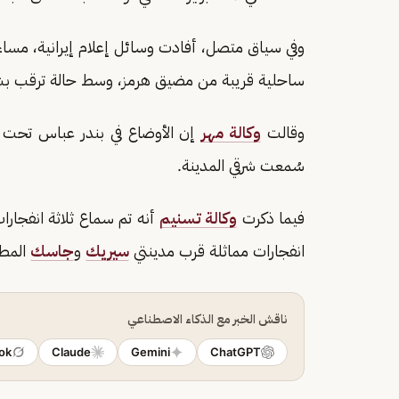
وفي سياق متصل، أفادت وسائل إعلام إيرانية، مساء 
ساحلية قريبة من مضيق هرمز، وسط حالة ترقب بشأ
وقالت
وكالة مهر
إن الأوضاع في بندر عباس تحت ال
سُمعت شرقي المدينة.
فيما ذكرت
وكالة تسنيم
أنه تم سماع ثلاثة انفجارا
انفجارات مماثلة قرب مدينتي
سيريك
و
جاسك
المطل
ناقش الخبر مع الذكاء الاصطناعي
ok
Claude
Gemini
ChatGPT