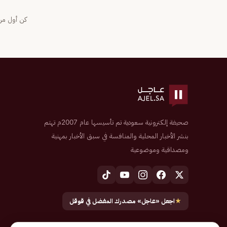
كن أول من 
صحيفة إلكترونية سعودية تم تأسيسها عام 2007م تهتم
بنشر الأخبار المحلية والمنافسة في سبق الأخبار بمهنية
ومصداقية وموضوعية
★
اجعل «عاجل» مصدرك المفضل في قوقل