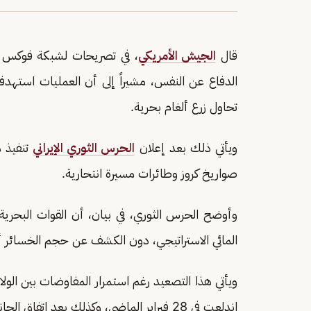
قال
الجيش الأمريكي
، في تصريحات لشبكة فوكس ني
الدفاع عن النفس، مشيراً إلى أن العمليات استهدف
تحاول زرع ألغام بحرية.
ويأتي ذلك بعد إعلان
الحرس الثوري الإيراني
تنفيذ 
صواريخ كروز وطائرات مسيرة انتحارية.
وأوضح الحرس الثوري، في بيان، أن القوات البحرية
المائي الاستراتيجي، دون الكشف عن حجم الخسائر أ
ويأتي هذا التصعيد رغم استمرار المفاوضات بين الولا
اندلعت في 28 فبراير الماضي، وكذلك بعد اتفاق الجانبين على وقف إطلاق النار.