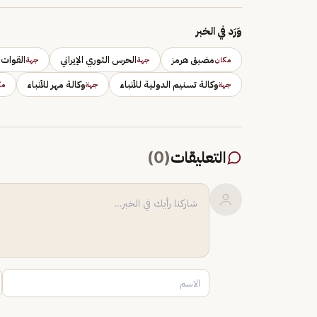
وَرَد في الخبر
مضيق هرمز
الحرس الثوري الإيراني
القوات 
مكان
جهة
جهة
وكالة تسنيم الدولية للأنباء
وكالة مهر للأنباء
جهة
جهة
مك
التعليقات
(
0
)