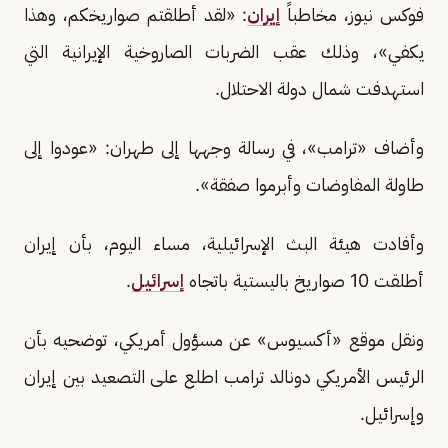
فوكس نيوز، مخاطباً
إيران
: «لقد أطلقتم صواريخكم، وهذا
يكفي»، وذلك عقب الضربات الصاروخية الإيرانية التي
استهدفت شمال دولة الاحتلال.
وأضاف «ترامب»، في رسالة وجهها إلى طهران: «عودوا إلى
طاولة المفاوضات وأبرموا صفقة».
وأفادت هيئة البث الإسرائيلية، مساء اليوم، بأن إيران
أطلقت 10 صواريخ باليستية باتجاه
إسرائيل
.
ونقل موقع «أكسيوس» عن مسؤول أمريكي، توضحيه بأن
الرئيس الأمريكي دونالد ترامب اطلع على التصعيد بين إيران
وإسرائيل.