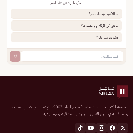
اسأل ما تريد عن هذا الخبر
ما الفكرة الرئيسية للخبر؟
ما هي أبرز الأرقام والإحصاءات؟
كيف يؤثر هذا علي؟
صحيفة إلكترونية سعودية تم تأسيسها عام 2007م تهتم بنشر الأخبار المحلية
والمنافسة في سبق الأخبار بمهنية ومصداقية وموضوعية