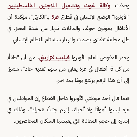
وصفت
وكالة غوث وتشغيل اللاجئين الفلسطينيين
"الأونروا" الوضع الإنساني في قطاع
غزة
بـ"الكارثي"، مؤكدة أن
الأطفال يموتون جوعًا، والعائلات تنهار من شدة العجز، في
ظل مجاعة تتفشى بصمت وانهيار شبه تام للنظام الإنساني.
وحذر المفوض العام للأونروا
فيليب لازاريني
، من أن "طفلًا
من كل 5 أطفال في غزة يعاني من سوء تغذية حاد"، مشيرًا
إلى أن هذا الرقم يرتفع يومًا بعد آخر.
فيما قال أحد موظفي الأونروا داخل القطاع إن المواطنين في
غزة ليسوا أمواتًا ولا أحياءً، إنهم جثثٌ تتحرك"، وذلك في
إشارة إلى حجم المعاناة التي يعيشها السكان المحاصرون.