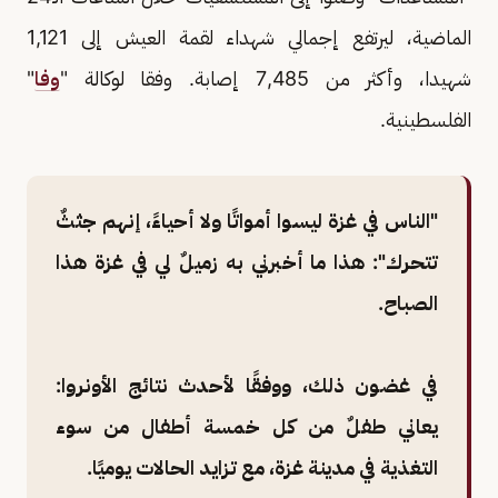
الماضية، ليرتفع إجمالي شهداء لقمة العيش إلى 1,121
شهيدا، وأكثر من 7,485 إصابة. وفقا لوكالة "
وفا
"
الفلسطينية.
"الناس في غزة ليسوا أمواتًا ولا أحياءً، إنهم جثثٌ
تتحرك": هذا ما أخبرني به زميلٌ لي في غزة هذا
الصباح.
في غضون ذلك، ووفقًا لأحدث نتائج الأونروا:
يعاني طفلٌ من كل خمسة أطفال من سوء
التغذية في مدينة غزة، مع تزايد الحالات يوميًا.