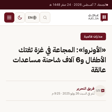
الجمعة، 7 أغسطس 2026 · 24 صفر 1448 هـ
EN
مدارات عالمية
«الأونروا»: المجاعة في غزة تفتك
الأطفال و6 آلاف شاحنة مساعدات
عالقة
فريق التحرير
نُشر في
السبت 26 يوليو 2025
·
9:25 م