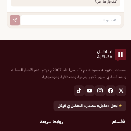
كيف يؤثر هذا علي؟
صحيفة إلكترونية سعودية تم تأسيسها عام 2007م تهتم بنشر الأخبار المحلية
والمنافسة في سبق الأخبار بمهنية ومصداقية وموضوعية
★
اجعل «عاجل» مصدرك المفضل في قوقل
الأقسام
روابط سريعة