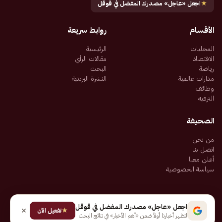
★
اجعل «عاجل» مصدرك المفضل في قوقل
الأقسام
روابط سريعة
المحليات
الرئيسية
الاقتصاد
مقالات الرأي
رياضة
البحث
مدارات عالمية
النشرة البريدية
وظائف
الترفيه
الصحيفة
من نحن
اتصل بنا
أعلن معنا
سياسة الخصوصية
اجعل «عاجل» مصدرك المفضل في قوقل
★
جميع الحقوق محفوظة لـ شركة إيجاز للنشر الإلكتروني المالكة لصحيفة عاجل
تفعيل الآن
لتظهر أخبارنا أولاً ضمن «أهم الأخبار» في نتائج البحث
سياسة الخصوصية
شروط الاستخدام