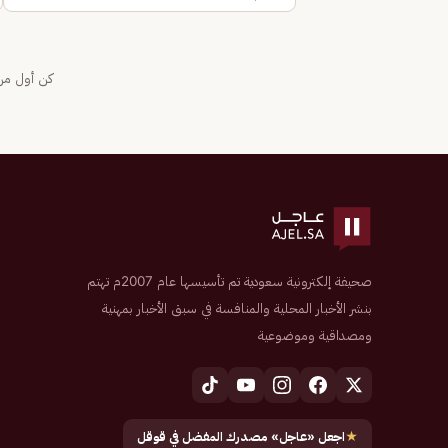
كن أول من 
صحيفة إلكترونية سعودية تم تأسيسها عام 2007م تهتم
بنشر الأخبار المحلية والمنافسة في سبق الأخبار بمهنية
ومصداقية وموضوعية
★
اجعل «عاجل» مصدرك المفضل في قوقل