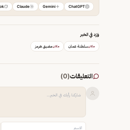
ok
Claude
Gemini
ChatGPT
وَرَد في الخبر
سلطنة عمان
مضيق هرمز
مكان
مكان
التعليقات
(
0
)