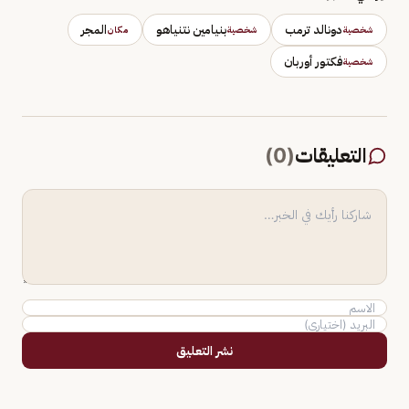
دونالد ترمب
بنيامين نتنياهو
المجر
شخصية
شخصية
مكان
فكتور أوربان
شخصية
التعليقات
(
0
)
نشر التعليق