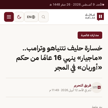
الأحد، 9 أغسطس 2026 · 26 صفر 1448 هـ
EN
مدارات عالمية
خسارة حليف نتنياهو وترامب..
«ماجيار» ينهي 16 عامًا من حكم
«أوربان» في المجر
فريق التحرير
نُشر في
الأحد 12 أبريل 2026
·
11:49 م
بيتر ماجيار