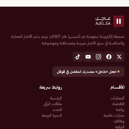
صحيفة إلكترونية سعودية تم تأسيسها عام 2007م تهتم بنشر الأخبار المحلية
والمنافسة في سبق الأخبار بمهنية ومصداقية وموضوعية
★
اجعل «عاجل» مصدرك المفضل في قوقل
الأقسام
روابط سريعة
المحليات
الرئيسية
الاقتصاد
مقالات الرأي
رياضة
البحث
مدارات عالمية
النشرة البريدية
وظائف
الترفيه