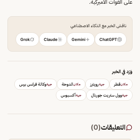
على القوات الأميركية.
ناقش الخبر مع الذكاء الاصطناعي
Grok
Claude
Gemini
ChatGPT
وَرَد في الخبر
قطر
رويترز
الدوحة
وكالة فرانس برس
مكان
جهة
مكان
جهة
وول ستريت جورنال
أكسيوس
جهة
جهة
التعليقات
(
0
)