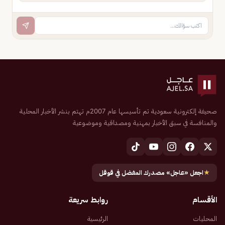
صحيفة إلكترونية سعودية تم تأسيسها عام 2007م تهتم بنشر الأخبار المحلية
والمنافسة في سبق الأخبار بمهنية ومصداقية وموضوعية
★
اجعل «عاجل» مصدرك المفضل في قوقل
الأقسام
روابط سريعة
المحليات
الرئيسية