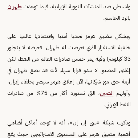
واشنطن ضد المنشآت النووية الإيرانية، فيما توعدت
طهران
بالرد الحاسم.
ويشكل مضيق هرمز تحديا أمنيا واقتصاديا عالميا على
خلفية الاستفزاز الذي تعرضت له طهران، فعرضه لا يتجاوز
33 كيلومترا وفيه يمر خمس صادرات العالم من النفط، لكن
إغلاق المضيق لا يبدو قرارا سهلا لأنه قد يضع طهران في
أزمة حتى مع شركائها، لأن إغلاق هرمز سيضر بحلفاء إيران،
وأولهم
الصين
، التي تستورد أكثر من 75% من صادرات
النفط الإيراني.
وذكرت شبكة «سي إن إن»، أنه لا توجد أماكن تُضاهي
أهمية مضيق هرمز على المستوى الاستراتيجي حيث يقع