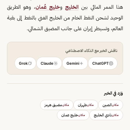
هذا الممر المائي بين
الخليج
و
خليج عُمان
، وهو الطريق
الوحيد لشحن النفط الخام من الخليج الغني بالنفط إلى بقية
العالم، وتسيطر إيران على جانب المضيق الشمالي.
ناقش الخبر مع الذكاء الاصطناعي
Grok
Claude
Gemini
ChatGPT
وَرَد في الخبر
الصين
طهران
مضيق هرمز
مكان
مكان
مكان
نادي الخليج
خليج عمان
مكان
مكان