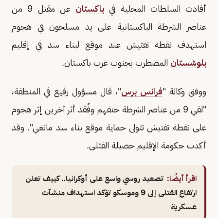
أفادت السلطات المحلية في
باكستان
عن مقتل 9 من
عناصر الشرطة الباكستانية على يد مسلحون في هجوم
استهدف نقطة تفتيش عند موقع لبناء سد في إقليم
بلوشستان
المضطرب بجنوب غرب باكستان.
ووفق وكالة "
فرانس برس
"، قال مسؤول رفيع في المنطقة،
"لقي 9 من عناصر الشرطة حتفهم وفُقد أثر آخرين إثر هجوم
على نقطة تفتيش تتولى حماية موقع بناء سد مانغي". وقد
أكدت حكومة الإقليم حصيلة القتلى.
اقرأ أيضًا:
تصعيد روسي واسع على أوكرانيا.. كييف تعلن
ارتفاع القتلى إلى 9 وموسكو تؤكد استهداف منشآت
عسكرية