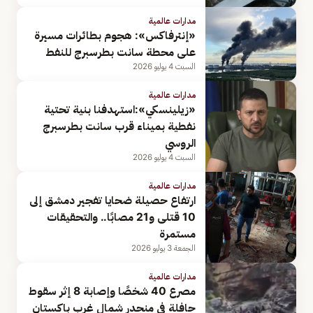
مدارات عالمية
«إنترفاكس»: هجوم بطائرات مسيرة
على محطة سانت بطرسبرج للنفط
السبت 4 يوليو 2026
مدارات عالمية
«زيلينسكي»:استهدفنا بنية تحتية
نفطية بميناء قرب سانت بطرسبرج
الروسي
السبت 4 يوليو 2026
مدارات عالمية
ارتفاع حصيلة ضحايا تفجير دمشق إلى
10 قتلى و21 مصابًا.. والتحقيقات
مستمرة
الجمعة 3 يوليو 2026
مدارات عالمية
مصرع 40 شخصًا وإصابة 8 إثر سقوط
حافلة في منحدر شمال غرب باكستان