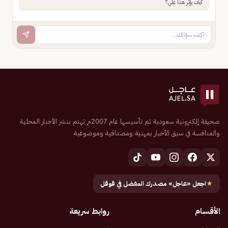
كيف يؤثر هذا علي؟
صحيفة إلكترونية سعودية تم تأسيسها عام 2007م تهتم بنشر الأخبار المحلية
والمنافسة في سبق الأخبار بمهنية ومصداقية وموضوعية
★
اجعل «عاجل» مصدرك المفضل في قوقل
الأقسام
روابط سريعة