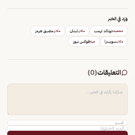
وَرَد في الخبر
دونالد ترمب
لبنان
مضيق هرمز
شخصية
مكان
مكان
سويسرا
فوكس نيوز
مكان
جهة
التعليقات
(
0
)