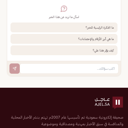
اسأل ما تريد عن هذا الخبر
ما الفكرة الرئيسية للخبر؟
ما هي أبرز الأرقام والإحصاءات؟
كيف يؤثر هذا علي؟
صحيفة إلكترونية سعودية تم تأسيسها عام 2007م تهتم بنشر الأخبار المحلية
والمنافسة في سبق الأخبار بمهنية ومصداقية وموضوعية