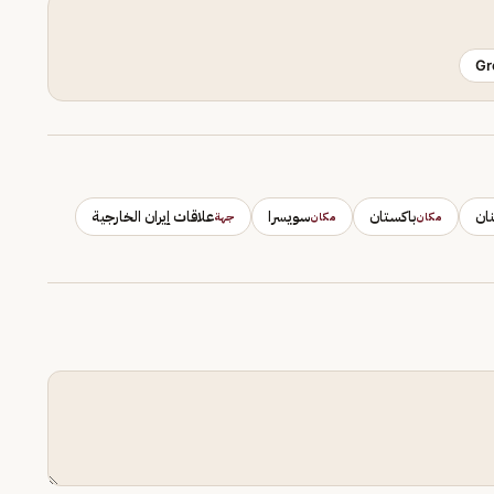
Gr
نان
باكستان
سويسرا
علاقات إيران الخارجية
مكان
مكان
جهة