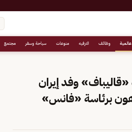
عالمية
وظائف
الترفيه
منوعات
سياحة وسفر
مجتمع
 «قاليباف» وفد إيران
هون برئاسة «فانس»