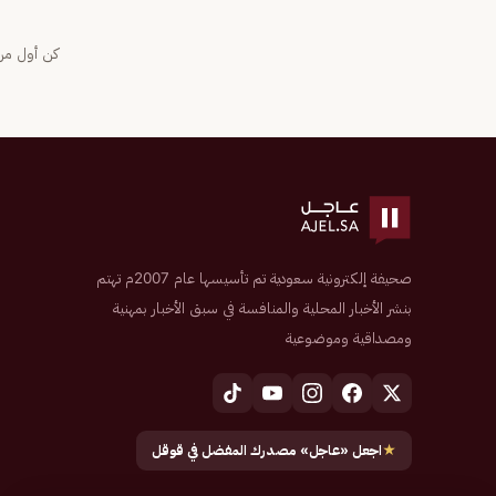
كن أول من 
صحيفة إلكترونية سعودية تم تأسيسها عام 2007م تهتم
بنشر الأخبار المحلية والمنافسة في سبق الأخبار بمهنية
ومصداقية وموضوعية
★
اجعل «عاجل» مصدرك المفضل في قوقل