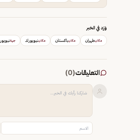
وَرَد في الخبر
طهران
باكستان
نيويورك
نيويور
مكان
مكان
مكان
جهة
التعليقات
(
0
)