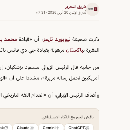
فريق التحرير
نُشر في
الإثنين 20 أبريل 2026
·
7:31 م
ذكرت صحيفة
نيويورك تايمز
، أن «قيادة
محمد باق
المقررة ب
باكستان
مرهونة بقيادة جي دي فانس نائب ا
من جانبه قال الرئيس الإيراني مسعود بزشكيان، إ
أمريكيين تحمل رسالة مريرة»، مشددا على أن «الوفا
وأضاف الرئيس الإيراني، أن «انعدام الثقة التاريخي ال
ناقش الخبر مع الذكاء الاصطناعي
ok
Claude
Gemini
ChatGPT