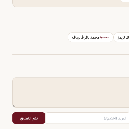
ك تايمز
محمد باقر قاليباف
شخصية
نشر التعليق