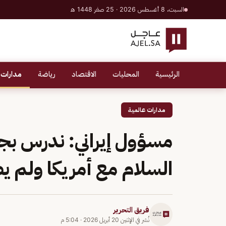
السبت، 8 أغسطس 2026 · 25 صفر 1448 هـ
الرئيسية
المحليات
الاقتصاد
رياضة
مدارات 
مدارات عالمية
مسؤول إيراني: ندرس بج
السلام مع أمريكا ولم يص
فريق التحرير
نُشر في
الإثنين 20 أبريل 2026
·
5:04 م