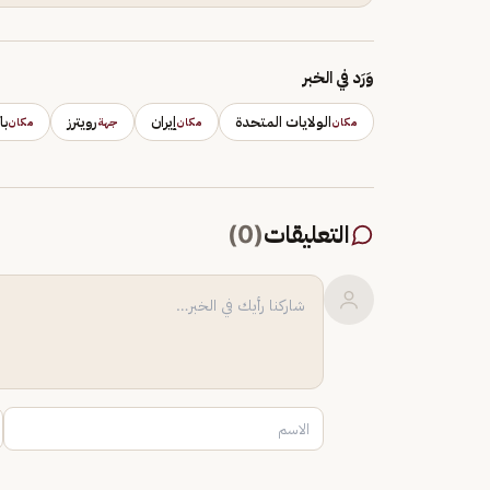
وَرَد في الخبر
الولايات المتحدة
إيران
رويترز
با
مكان
مكان
جهة
مكان
التعليقات
(
0
)