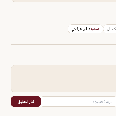
كستان
عباس عراقجي
شخصية
نشر التعليق