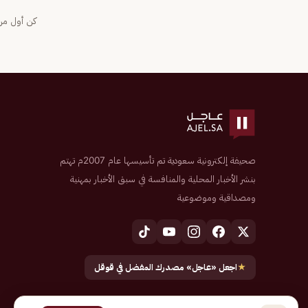
كن أول من 
صحيفة إلكترونية سعودية تم تأسيسها عام 2007م تهتم
بنشر الأخبار المحلية والمنافسة في سبق الأخبار بمهنية
ومصداقية وموضوعية
★
اجعل «عاجل» مصدرك المفضل في قوقل