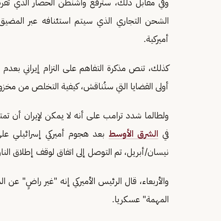
وفي مقابل ذلك، سترفع واشنطن الحصار الذي تفرض
الشحن التجاري الذي سيتم استئنافه عبر المضيق
أميركية.
كذلك، تنص مذكرة التفاهم على التزام إيراني بع
أولى القضايا التي ستُناقش، كيفية التخلص من مخزون
ولطالما شدد ترامب على أنه لا يمكن لإيران أن تمت
في
الشرق الأوسط
نيسان/أبريل، تم التوصل إلى اتفاق لوقف إطلاق النار
والأربعاء، قال الرئيس الأميركي إنه "غير راضٍ" عن ا
المهمة" عسكريا.