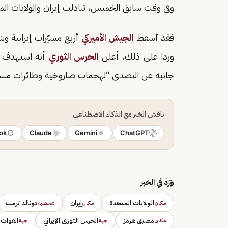
وفي وقت سابق الخميس، تبادلت إيران والولايات الم
فقد أسقط
الجيش الأميركي
أربع مسيّرات إيرانية 
وردا على ذلك، أعلن
الحرس الثوري
أنه استهدف قا
جانبه عن التصدي "لهجمات صاروخية وطائرات مسير
ناقش الخبر مع الذكاء الاصطناعي
ok
Claude
Gemini
ChatGPT
وَرَد في الخبر
الولايات المتحدة
إيران
دونالد ترمب
مكان
مكان
شخصية
مضيق هرمز
الحرس الثوري الإيراني
القوات 
مكان
جهة
جهة