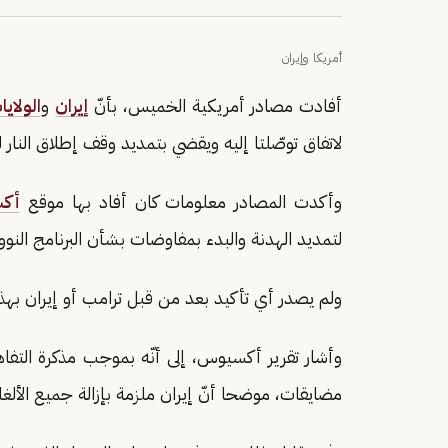
أمريكا وإيران
أفادت مصادر أمريكية الخميس، بأنّ
إيران
و
الولاي
لاتفاق توصّلتا إليه ويقضي بتمديد وقف إطلاق النار لمدة 60 
وأكدت المصادر معلومات كان أفاد بها موقع
أك
لتمديد الهدنة والبدء بمفاوضات بشأن البرنامج النووي 
ولم يصدر أي تأكيد بعد من قبل ترامب أو إيران بهذا
وأشار تقرير أكسيوس، إلى أنّه بموجب مذكرة التفا
مضايقات، موضحا أنّ إيران ملزمة بإزالة جميع الألغام من 