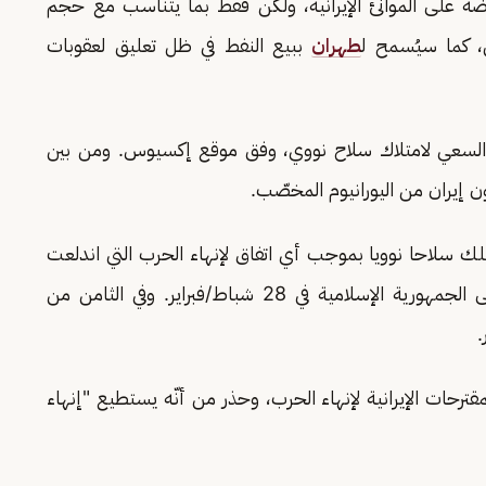
ه على الموانئ الإيرانية، ولكن فقط بما يتناسب مع حجم
، كما سيُسمح ل
طهران
ببيع النفط في ظل تعليق لعقوبات
دم السعي لامتلاك سلاح نووي، وفق موقع إكسيوس. ومن بين
 إيران من اليورانيوم المخصّب.
لك سلاحا نوويا بموجب أي اتفاق لإنهاء الحرب التي اندلعت
بعد هجوم أميركي إسرائيلي على الجمهورية الإسلامية في 28 شباط/فبراير. وفي الثامن من
.
لمقترحات الإيرانية لإنهاء الحرب، وحذر من أنّه يستطيع "إنهاء