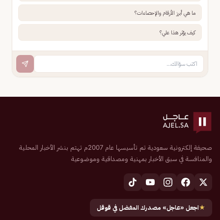
ما هي أبرز الأرقام والإحصاءات؟
كيف يؤثر هذا علي؟
صحيفة إلكترونية سعودية تم تأسيسها عام 2007م تهتم بنشر الأخبار المحلية
والمنافسة في سبق الأخبار بمهنية ومصداقية وموضوعية
★
اجعل «عاجل» مصدرك المفضل في قوقل