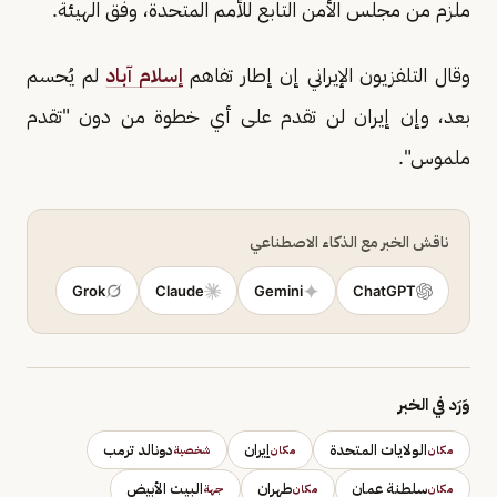
ملزم من مجلس الأمن التابع للأمم المتحدة، وفق الهيئة.
وقال التلفزيون الإيراني إن إطار تفاهم
إسلام آباد
لم يُحسم
بعد، وإن إيران لن تقدم على أي خطوة من دون "تقدم
ملموس".
ناقش الخبر مع الذكاء الاصطناعي
Grok
Claude
Gemini
ChatGPT
وَرَد في الخبر
الولايات المتحدة
إيران
دونالد ترمب
مكان
مكان
شخصية
سلطنة عمان
طهران
البيت الأبيض
مكان
مكان
جهة