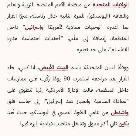
الولايات المتحدة
من منظمة الأمم المتحدة للتربية والعلم
والثقافة (اليونسكو)، للمرة الثانية خلال رئاسته، مبررًا القرار
بما اعتبره "توجهات معادية لأمريكا و
إسرائيل
" داخل
المنظمة، إضافة إلى تبنّيها "أجندات اجتماعية مثيرة
للانقسام"، على حد تعبيره.
ووفقًا لبيان المتحدثة باسم
البيت الأبيض
، آنا كيلي، جاء
القرار بعد مراجعة استمرت 90 يومًا ركّزت على ممارسات
داخل المنظمة، قالت الإدارة الأمريكية إنها تنطوي على
"معاداة السامية وانحياز ضد إسرائيل"، إلى جانب قلق
واشنطن
من تنامي النفوذ الصيني في اليونسكو، حيث تُعد
بكين
ثاني أكبر ممول وتشغل مناصب قيادية بارزة فيها.