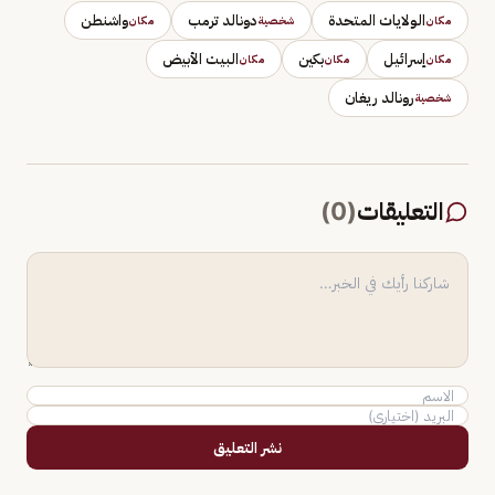
الولايات المتحدة
دونالد ترمب
واشنطن
مكان
شخصية
مكان
إسرائيل
بكين
البيت الأبيض
مكان
مكان
مكان
رونالد ريغان
شخصية
التعليقات
(
0
)
نشر التعليق