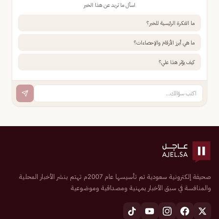
اسأل ما تريد عن هذا الخبر
ما الفكرة الرئيسية للخبر؟
ما هي أبرز الأرقام والإحصاءات؟
كيف يؤثر هذا علي؟
صحيفة إلكترونية سعودية تم تأسيسها عام 2007م تهتم بنشر الأخبار المحلية
والمنافسة في سبق الأخبار بمهنية ومصداقية وموضوعية