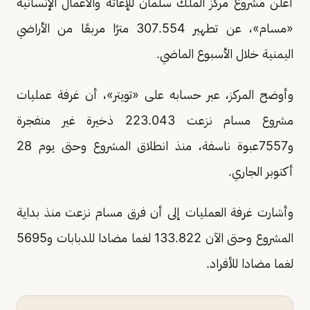
أعلن مشروع مركز الملك سلمان للإغاثة والأعمال الإنسانية
«مسام»، عن تطهير 307.554 مترًا مربعًا من الأراضي
اليمنية خلال الأسبوع الماضي.
وأوضح المركز، عبر حسابه على «تويتر»، أن غرفة عمليات
مشروع مسام نزعت 223.043 ذخيرة غير منفجرة
و7557عبوة ناسفة، منذ انطلاق المشروع وحتى يوم 28
أكتوبر الجاري.
وأشارت غرفة العمليات إلى أن فرق مسام نزعت منذ بداية
المشروع وحتى الآن 133.822 لغما مضادا للدبابات و5695
لغما مضادا للأفراد.